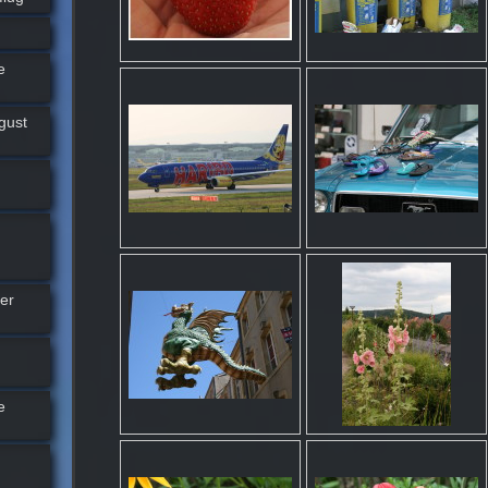
e
gust
er
e