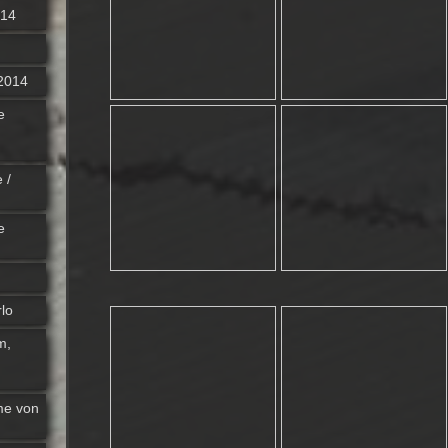
014
 2014
e
 /
e
lo
m,
me von