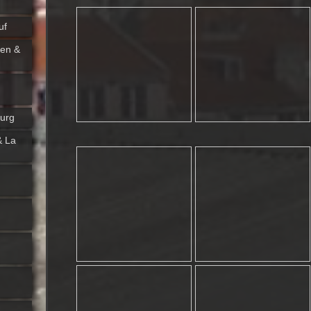
uf
ken &
burg
& La