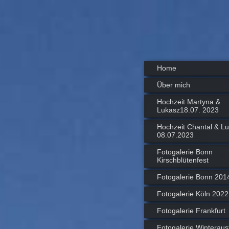
Home
Über mich
Hochzeit Martyna &
Lukasz18.07. 2023
Hochzeit Chantal & L
08.07.2023
Fotogalerie Bonn
Kirschblütenfest
Fotogalerie Bonn 201
Fotogalerie Köln 2022
Fotogalerie Frankfurt
Fotogalerie Winteraus