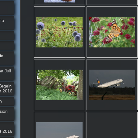
na
ia
a Juli
Kegeln
h 2016
h
sion
t 2016