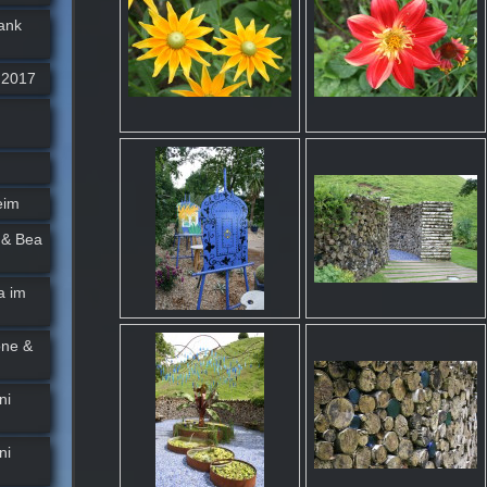
ank
 2017
eim
 & Bea
a im
one &
ni
ni