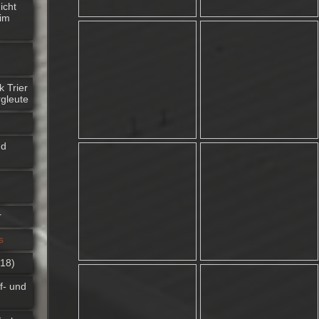
icht
 im
k Trier
rgleute
nd
r
s
 18)
f- und