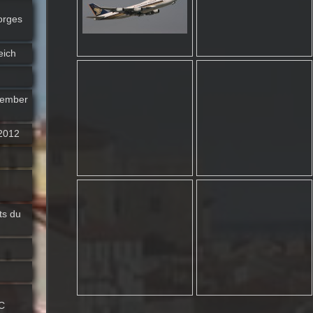
orges
eich
zember
 2012
ts du
C