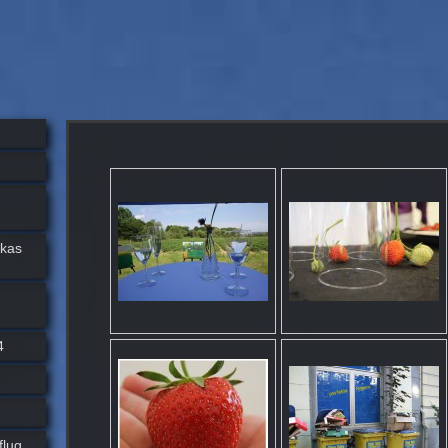
ukas
4
flug